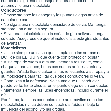
cuenta los siguientes consejos mientras conduce un
automóvil o una motocicleta:
Conductores
• Revise siempre los espejos y los puntos ciegos antes de
cambiar de carril.
• No siga a una motocicleta demasiado de cerca. Mantenga
siempre una distancia segura.
• Si ve una motocicleta con la señal de giro activada, tenga
cuidado. Asegúrese de que el motociclista esté girando antes
de avanzar.
Motociclistas
• Utilice siempre un casco que cumpla con las normas del
DOT de los EE. UU. y que cuente con protección ocular.
• Vista ropa de cuero u otra indumentaria resistente, como
chaqueta, pantalones, botas con suelas antideslizantes y
guantes. Añada tiras o calcomanías reflectantes a su ropa y a
su motocicleta para facilitar que otros conductores lo vean.
• Conduzca a la defensiva. No asuma que un conductor
puede verlo. Evite circular en el punto ciego de un conductor.
• Mantenga siempre las luces encendidas, incluso durante el
día.
Por último, tanto los conductores de automóviles como los
motociclistas nunca deben conducir distraídos ni bajo la
influencia del alcohol y/o las drogas.