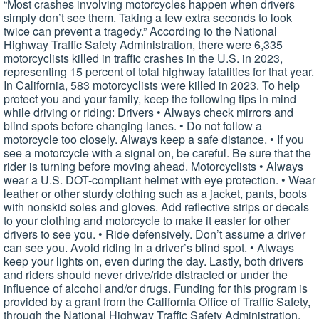
“Most crashes involving motorcycles happen when drivers
simply don’t see them. Taking a few extra seconds to look
twice can prevent a tragedy.” According to the National
Highway Traffic Safety Administration, there were 6,335
motorcyclists killed in traffic crashes in the U.S. in 2023,
representing 15 percent of total highway fatalities for that year.
In California, 583 motorcyclists were killed in 2023. To help
protect you and your family, keep the following tips in mind
while driving or riding: Drivers • Always check mirrors and
blind spots before changing lanes. • Do not follow a
motorcycle too closely. Always keep a safe distance. • If you
see a motorcycle with a signal on, be careful. Be sure that the
rider is turning before moving ahead. Motorcyclists • Always
wear a U.S. DOT-compliant helmet with eye protection. • Wear
leather or other sturdy clothing such as a jacket, pants, boots
with nonskid soles and gloves. Add reflective strips or decals
to your clothing and motorcycle to make it easier for other
drivers to see you. • Ride defensively. Don’t assume a driver
can see you. Avoid riding in a driver’s blind spot. • Always
keep your lights on, even during the day. Lastly, both drivers
and riders should never drive/ride distracted or under the
influence of alcohol and/or drugs. Funding for this program is
provided by a grant from the California Office of Traffic Safety,
through the National Highway Traffic Safety Administration.