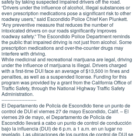
safety by taking suspected impaired drivers off the road.
“Drivers under the influence of alcohol, illegal substances or
even prescription medications pose a significant risk to other
roadway users,” said Escondido Police Chief Ken Plunkett.
“Any preventive measure that reduces the number of
intoxicated drivers on our roads significantly improves
roadway safety.” The Escondido Police Department reminds
the public that impaired driving is not just from alcohol. Some
prescription medications and over-the-counter drugs may
interfere with driving.
While medicinal and recreational marijuana are legal, driving
under the influence of marijuana is illegal. Drivers charged
with a first-time DUI face an average of $13,500 in fines and
penalties, as well as a suspended license. Funding for this
program was provided by a grant from the California Office of
Traffic Safety, through the National Highway Traffic Safety
Administration.
-----------------------
El Departamento de Policía de Escondido tiene un punto de
control de DUI el viernes 27 de mayo Escondido, Calif. – El
viernes 29 de mayo, el Departamento de Policía de
Escondido llevará a cabo un punto de control de conducción
bajo la influencia (DUI) de 6 p.m. a 1 a.m. en un lugar no
revelado. Las ubicaciones de los puntos de control de DUI se