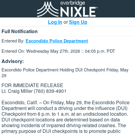
Log In
or
Sign Up
Full Notification
Entered By:
Escondido Police Department
Entered On: Wednesday May 27th, 2026 :: 04:05 p.m. PDT
Advisory:
Escondido Police Department Holding DUI Checkpoint Friday, May
29
FOR IMMEDIATE RELEASE
Lt. Craig Miller (760) 839-4901
Escondido, Calif. – On Friday, May 29, the Escondido Police
Department will conduct a driving under the influence (DUI)
Checkpoint from 6 p.m. to 1 a.m. at an undisclosed location.
DUI checkpoint locations are determined based on data
showing incidents of impaired driving-related crashes. The
primary purpose of DUI checkpoints is to promote public