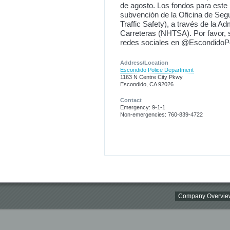
de agosto. Los fondos para este
subvención de la Oficina de Seguri
Traffic Safety), a través de la A
Carreteras (NHTSA). Por favor, 
redes sociales en @EscondidoPo
Address/Location
Escondido Police Department
1163 N Centre City Pkwy
Escondido, CA 92026
Contact
Emergency: 9-1-1
Non-emergencies: 760-839-4722
Company Overvie