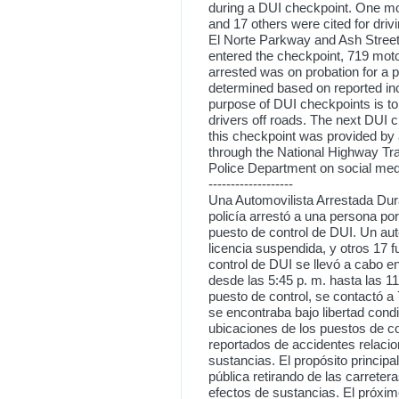
during a DUI checkpoint. One mot
and 17 others were cited for driv
El Norte Parkway and Ash Street 
entered the checkpoint, 719 mot
arrested was on probation for a 
determined based on reported inc
purpose of DUI checkpoints is to
drivers off roads. The next DUI c
this checkpoint was provided by a 
through the National Highway Tra
Police Department on social me
-------------------
Una Automovilista Arrestada Dura
policía arrestó a una persona por
puesto de control de DUI. Un auto
licencia suspendida, y otros 17 f
control de DUI se llevó a cabo e
desde las 5:45 p. m. hasta las 1
puesto de control, se contactó a
se encontraba bajo libertad condi
ubicaciones de los puestos de c
reportados de accidentes relacio
sustancias. El propósito princip
pública retirando de las carrete
efectos de sustancias. El próxim