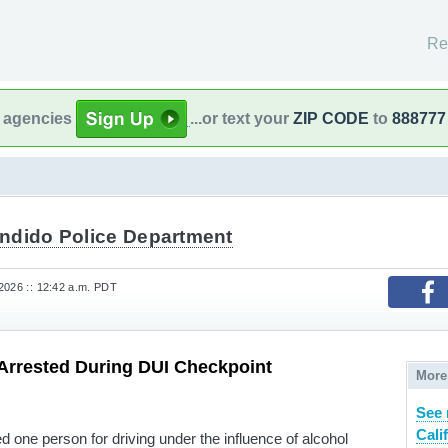
Re
l agencies
...or text your
ZIP CODE
to
888777
ndido Police Department
2026 :: 12:42 a.m. PDT
Arrested During DUI Checkpoint
More
See 
Cali
ed one person for driving under the influence of alcohol