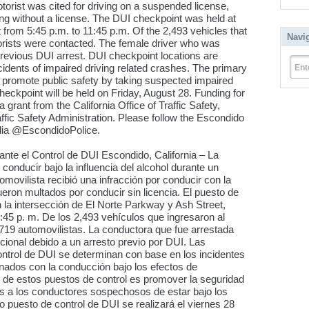
orist was cited for driving on a suspended license,
ing without a license. The DUI checkpoint was held at
from 5:45 p.m. to 11:45 p.m. Of the 2,493 vehicles that
Navi
orists were contacted. The female driver who was
previous DUI arrest. DUI checkpoint locations are
idents of impaired driving related crashes. The primary
Ent
 promote public safety by taking suspected impaired
heckpoint will be held on Friday, August 28. Funding for
grant from the California Office of Traffic Safety,
ffic Safety Administration. Please follow the Escondido
dia @EscondidoPolice.
nte el Control de DUI Escondido, California – La
 conducir bajo la influencia del alcohol durante un
movilista recibió una infracción por conducir con la
ueron multados por conducir sin licencia. El puesto de
n la intersección de El Norte Parkway y Ash Street,
1:45 p. m. De los 2,493 vehículos que ingresaron al
 719 automovilistas. La conductora que fue arrestada
cional debido a un arresto previo por DUI. Las
ontrol de DUI se determinan con base en los incidentes
nados con la conducción bajo los efectos de
al de estos puestos de control es promover la seguridad
ras a los conductores sospechosos de estar bajo los
o puesto de control de DUI se realizará el viernes 28