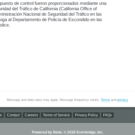
 puesto de control fueron proporcionados mediante una
dad del Tráfico de California (California Office of
dministración Nacional de Seguridad del Tráfico en las
siga al Departamento de Policía de Escondido en las
lice.
Message and data rates may apply. Message frequency varies.
Terms
and
privacy
.
w
Contact
Careers
Terms of Service
Privacy Policy
FAQs
Powered by Nixle. © 2026 Everbridge, Inc.